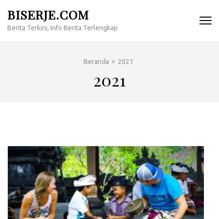
Lompat
BISERJE.COM
ke
Berita Terkini, Info Berita Terlengkap
konten
(Tekan
Enter)
Beranda
>
2021
2021