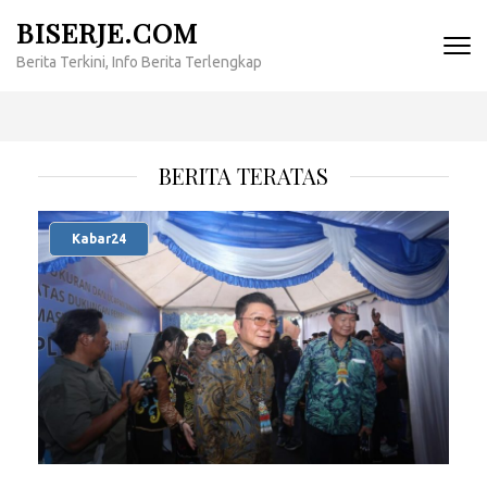
Lompat
BISERJE.COM
ke
Berita Terkini, Info Berita Terlengkap
konten
(Tekan
Enter)
BERITA TERATAS
Kabar24