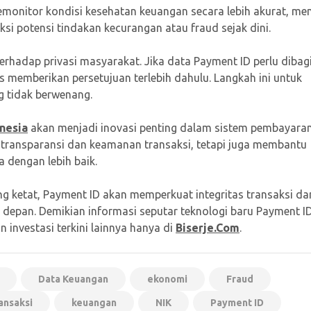
onitor kondisi kesehatan keuangan secara lebih akurat, men
i potensi tindakan kecurangan atau fraud sejak dini.
terhadap privasi masyarakat. Jika data Payment ID perlu dibag
s memberikan persetujuan terlebih dahulu. Langkah ini untuk
 tidak berwenang.
nesia
akan menjadi inovasi penting dalam sistem pembayara
n transparansi dan keamanan transaksi, tetapi juga membantu
 dengan lebih baik.
ng ketat, Payment ID akan memperkuat integritas transaksi da
 depan. Demikian informasi seputar teknologi baru Payment ID
n investasi terkini lainnya hanya di
Biserje.Com
.
Data Keuangan
ekonomi
Fraud
ansaksi
keuangan
NIK
Payment ID