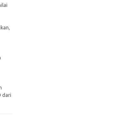
ilai
ikan,
n
n
 dari