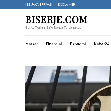
Lompat
KEBIJAKAN PRIVASI
DISCLAIMER
ke
konten
BISERJE.COM
(Tekan
Enter)
Berita Terkini, Info Berita Terlengkap
Market
Finansial
Ekonomi
Kabar24