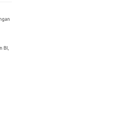
angan
 BI,