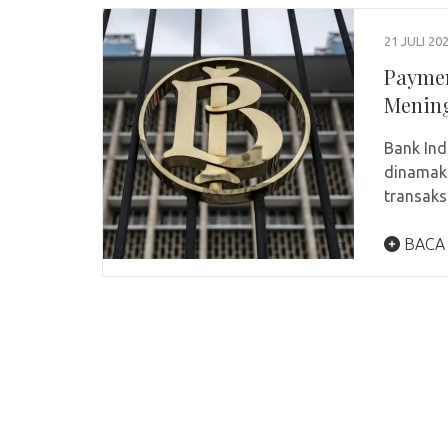
21 JULI 20
Paymen
Mening
Bank Ind
dinamaka
transak
BACA