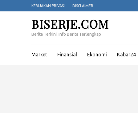
Lompat
KEBIJAKAN PRIVASI
DISCLAIMER
ke
konten
BISERJE.COM
(Tekan
Enter)
Berita Terkini, Info Berita Terlengkap
Market
Finansial
Ekonomi
Kabar24