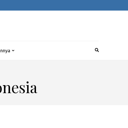
innya
nesia