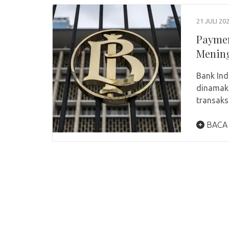
21 JULI 20
Paymen
Mening
Bank Ind
dinamaka
transak
BACA