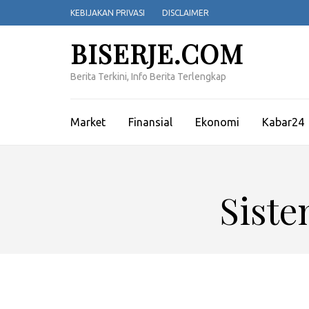
Lompat
KEBIJAKAN PRIVASI
DISCLAIMER
ke
konten
BISERJE.COM
(Tekan
Enter)
Berita Terkini, Info Berita Terlengkap
Market
Finansial
Ekonomi
Kabar24
Sist