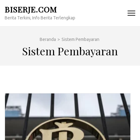
Lompat
BISERJE.COM
ke
Berita Terkini, Info Berita Terlengkap
konten
(Tekan
Enter)
Beranda
>
Sistem Pembayaran
Sistem Pembayaran