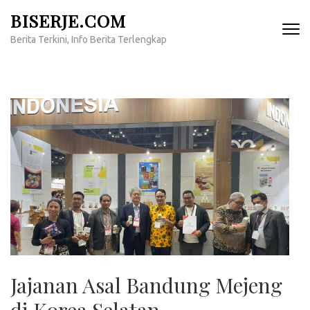
Lompat
BISERJE.COM
ke
Berita Terkini, Info Berita Terlengkap
konten
(Tekan
Enter)
Jajanan Asal Bandung Mejeng