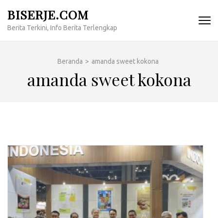
Lompat
BISERJE.COM
ke
Berita Terkini, Info Berita Terlengkap
konten
(Tekan
Enter)
Beranda
>
amanda sweet kokona
amanda sweet kokona