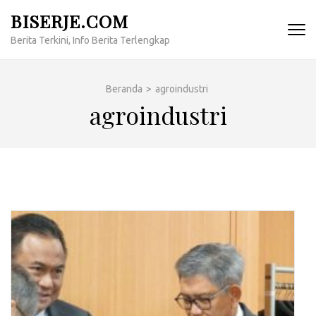
Lompat
BISERJE.COM
ke
Berita Terkini, Info Berita Terlengkap
konten
(Tekan
Enter)
Beranda
>
agroindustri
agroindustri