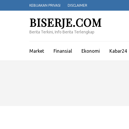
Lompat
KEBIJAKAN PRIVASI
DISCLAIMER
ke
konten
BISERJE.COM
(Tekan
Enter)
Berita Terkini, Info Berita Terlengkap
Market
Finansial
Ekonomi
Kabar24