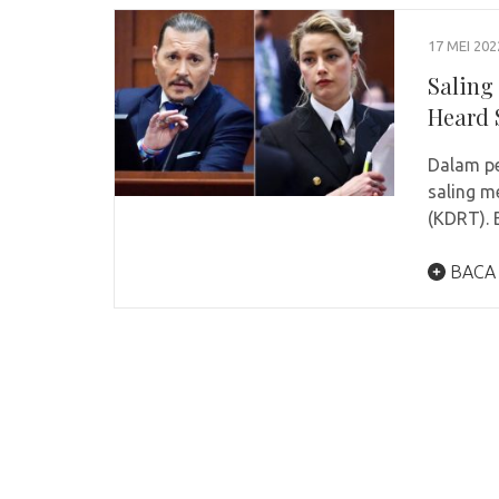
17 MEI 202
Saling
Heard 
Dalam pe
saling m
(KDRT). 
BACA