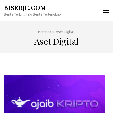
Lompat
BISERJE.COM
ke
Berita Terkini, Info Berita Terlengkap
konten
(Tekan
Enter)
Beranda
>
Aset Digital
Aset Digital