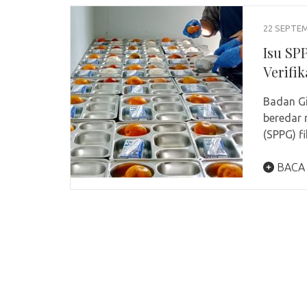
22 SEPTE
Isu SP
Verifik
Badan Gi
beredar 
(SPPG) f
BACA