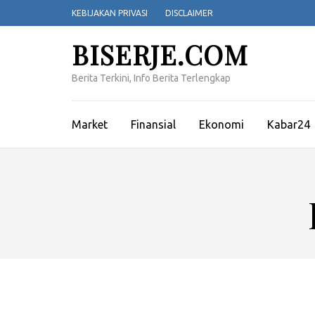
Lompat
KEBIJAKAN PRIVASI
DISCLAIMER
ke
konten
BISERJE.COM
(Tekan
Enter)
Berita Terkini, Info Berita Terlengkap
Market
Finansial
Ekonomi
Kabar24