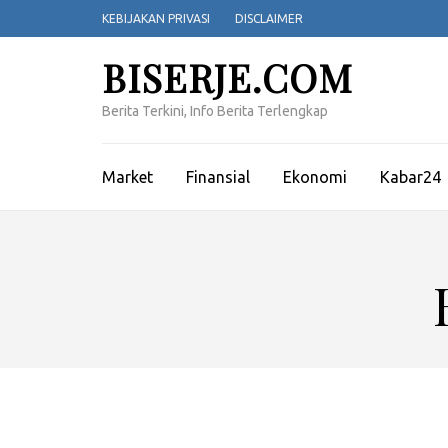
Lompat
KEBIJAKAN PRIVASI
DISCLAIMER
ke
konten
BISERJE.COM
(Tekan
Enter)
Berita Terkini, Info Berita Terlengkap
Market
Finansial
Ekonomi
Kabar24