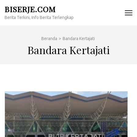
Lompat
BISERJE.COM
ke
Berita Terkini, Info Berita Terlengkap
konten
(Tekan
Enter)
Beranda
>
Bandara Kertajati
Bandara Kertajati