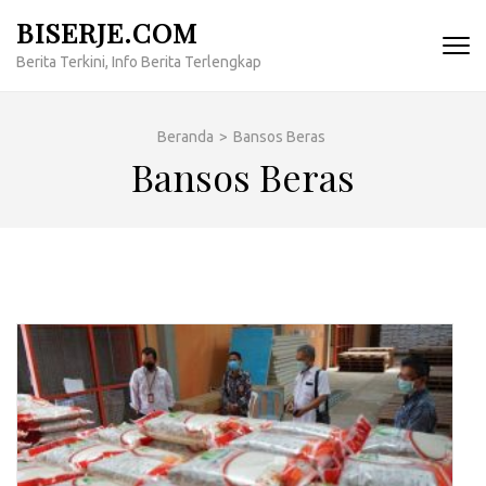
Lompat
BISERJE.COM
ke
Berita Terkini, Info Berita Terlengkap
konten
(Tekan
Enter)
Beranda
>
Bansos Beras
Bansos Beras