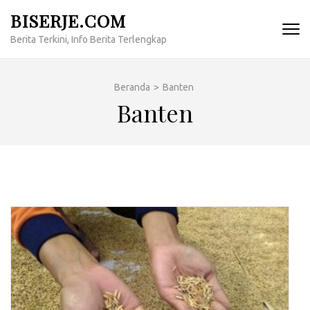
Lompat
BISERJE.COM
ke
Berita Terkini, Info Berita Terlengkap
konten
(Tekan
Enter)
Beranda
>
Banten
Banten