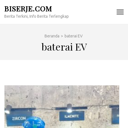
Lompat
BISERJE.COM
ke
Berita Terkini, Info Berita Terlengkap
konten
(Tekan
Enter)
Beranda
>
baterai EV
baterai EV