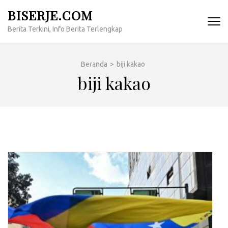
Lompat
BISERJE.COM
ke
Berita Terkini, Info Berita Terlengkap
konten
(Tekan
Enter)
Beranda
>
biji kakao
biji kakao