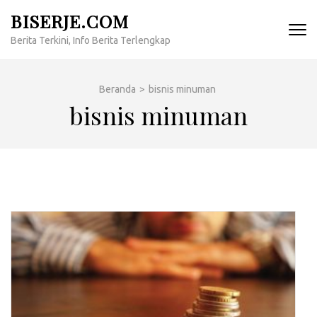
Lompat
BISERJE.COM
ke
Berita Terkini, Info Berita Terlengkap
konten
(Tekan
Enter)
Beranda
>
bisnis minuman
bisnis minuman