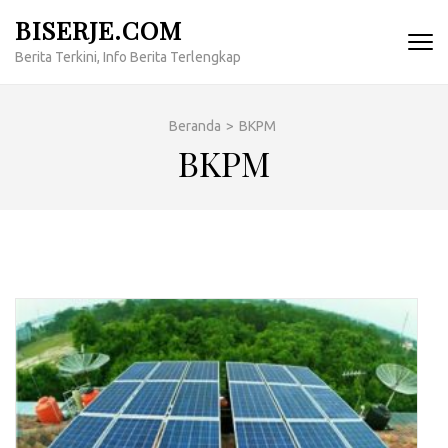
Lompat
BISERJE.COM
ke
Berita Terkini, Info Berita Terlengkap
konten
(Tekan
Enter)
Beranda
>
BKPM
BKPM