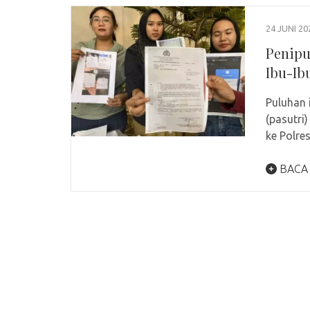
24 JUNI 20
Penipu
Ibu-Ib
Puluhan 
(pasutri
ke Polre
BACA