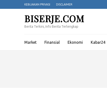
Lompat
KEBIJAKAN PRIVASI
DISCLAIMER
ke
konten
BISERJE.COM
(Tekan
Enter)
Berita Terkini, Info Berita Terlengkap
Market
Finansial
Ekonomi
Kabar24