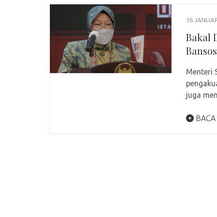
16 JANUAR
Bakal 
Bansos
Menteri 
pengakua
juga me
BACA