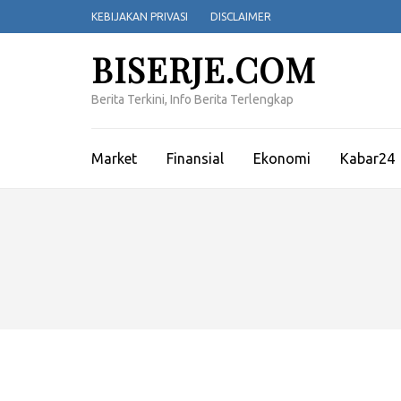
Lompat
KEBIJAKAN PRIVASI
DISCLAIMER
ke
konten
BISERJE.COM
(Tekan
Enter)
Berita Terkini, Info Berita Terlengkap
Market
Finansial
Ekonomi
Kabar24