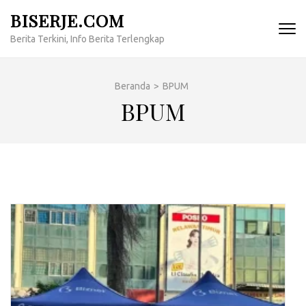
Lompat
BISERJE.COM
ke
Berita Terkini, Info Berita Terlengkap
konten
(Tekan
Enter)
Beranda
>
BPUM
BPUM