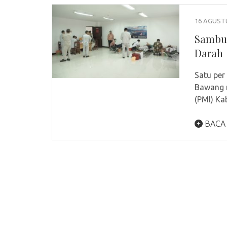
16 AGUST
Sambut
Darah
Satu per
Bawang 
(PMI) Ka
BACA