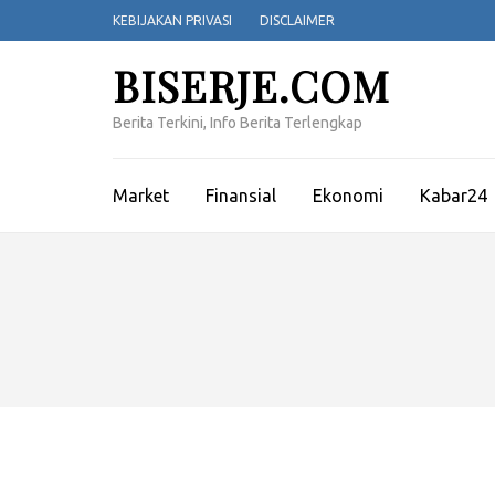
Lompat
KEBIJAKAN PRIVASI
DISCLAIMER
ke
konten
BISERJE.COM
(Tekan
Enter)
Berita Terkini, Info Berita Terlengkap
Market
Finansial
Ekonomi
Kabar24