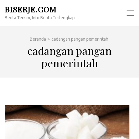
Lompat
BISERJE.COM
ke
Berita Terkini, Info Berita Terlengkap
konten
(Tekan
Enter)
Beranda
>
cadangan pangan pemerintah
cadangan pangan
pemerintah