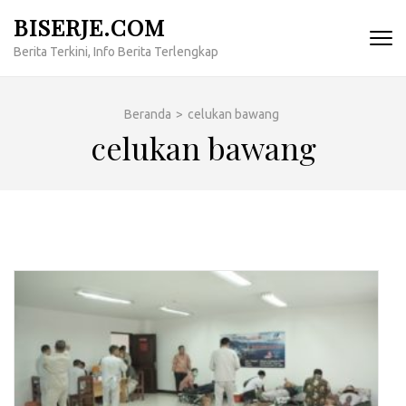
Lompat
BISERJE.COM
ke
Berita Terkini, Info Berita Terlengkap
konten
(Tekan
Enter)
Beranda
>
celukan bawang
celukan bawang