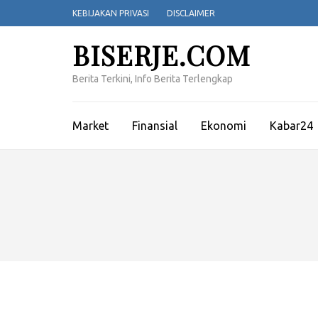
Lompat
KEBIJAKAN PRIVASI
DISCLAIMER
ke
konten
BISERJE.COM
(Tekan
Enter)
Berita Terkini, Info Berita Terlengkap
Market
Finansial
Ekonomi
Kabar24