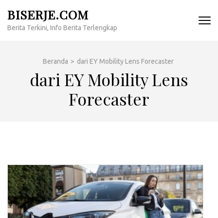
Lompat
BISERJE.COM
ke
Berita Terkini, Info Berita Terlengkap
konten
(Tekan
Enter)
Beranda
>
dari EY Mobility Lens Forecaster
dari EY Mobility Lens
Forecaster