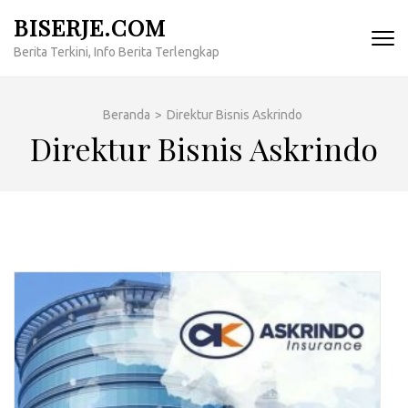
Lompat
BISERJE.COM
ke
Berita Terkini, Info Berita Terlengkap
konten
(Tekan
Enter)
Beranda
>
Direktur Bisnis Askrindo
Direktur Bisnis Askrindo