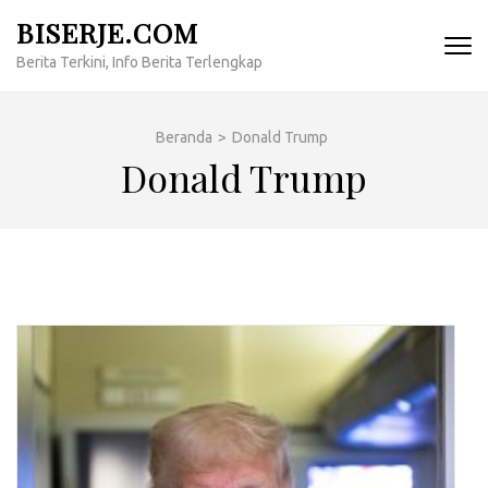
Lompat
BISERJE.COM
ke
Berita Terkini, Info Berita Terlengkap
konten
(Tekan
Enter)
Beranda
>
Donald Trump
Donald Trump