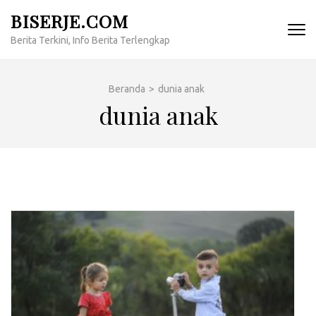
Lompat
BISERJE.COM
ke
Berita Terkini, Info Berita Terlengkap
konten
(Tekan
Enter)
Beranda
>
dunia anak
dunia anak