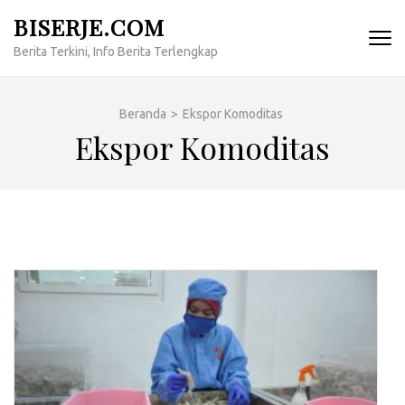
Lompat
BISERJE.COM
ke
Berita Terkini, Info Berita Terlengkap
konten
(Tekan
Enter)
Beranda
>
Ekspor Komoditas
Ekspor Komoditas