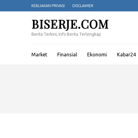
Lompat
KEBIJAKAN PRIVASI
DISCLAIMER
ke
konten
BISERJE.COM
(Tekan
Enter)
Berita Terkini, Info Berita Terlengkap
Market
Finansial
Ekonomi
Kabar24