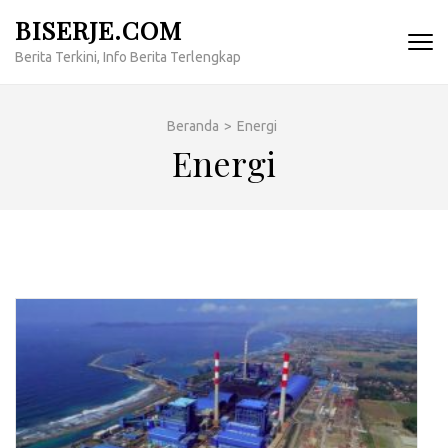
Lompat
BISERJE.COM
ke
Berita Terkini, Info Berita Terlengkap
konten
(Tekan
Enter)
Beranda
>
Energi
Energi