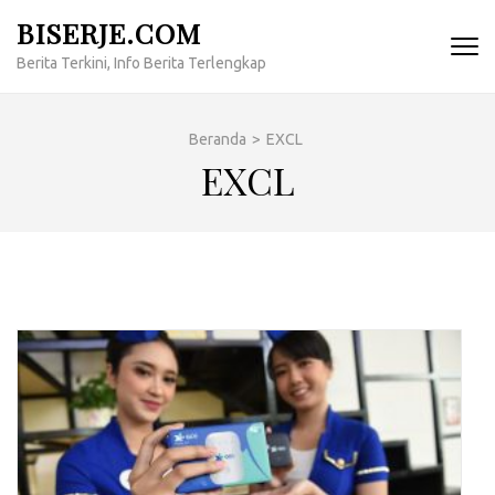
Lompat
BISERJE.COM
ke
Berita Terkini, Info Berita Terlengkap
konten
(Tekan
Enter)
Beranda
>
EXCL
EXCL