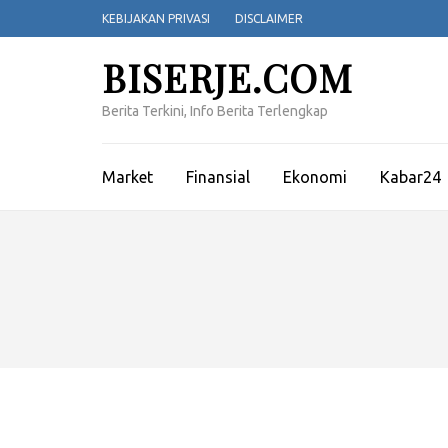
Lompat
KEBIJAKAN PRIVASI
DISCLAIMER
ke
konten
BISERJE.COM
(Tekan
Enter)
Berita Terkini, Info Berita Terlengkap
Market
Finansial
Ekonomi
Kabar24