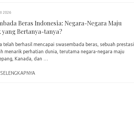
I 2026
bada Beras Indonesia: Negara-Negara Maju
 yang Bertanya-tanya?
a telah berhasil mencapai swasembada beras, sebuah prestasi
ah menarik perhatian dunia, terutama negara-negara maju
Jepang, Kanada, dan …
 SELENGKAPNYA