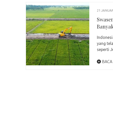
21 JANUAR
Swasem
Banyak
Indonesi
yang tel
seperti 
BACA