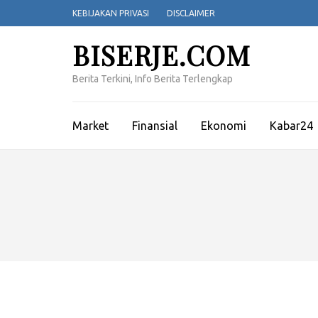
Lompat
KEBIJAKAN PRIVASI
DISCLAIMER
ke
konten
BISERJE.COM
(Tekan
Enter)
Berita Terkini, Info Berita Terlengkap
Market
Finansial
Ekonomi
Kabar24