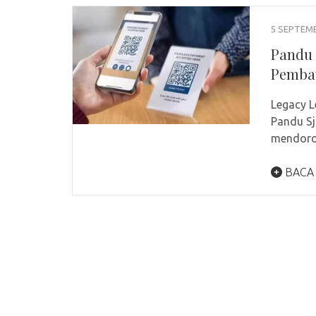
5 SEPTEM
Pandu 
Pembay
Legacy L
Pandu Sj
mendoro
BACA