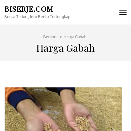
Lompat
BISERJE.COM
ke
Berita Terkini, Info Berita Terlengkap
konten
(Tekan
Enter)
Beranda
>
Harga Gabah
Harga Gabah