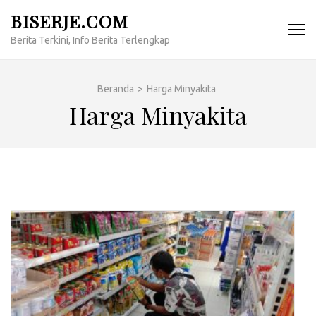
Lompat
BISERJE.COM
ke
Berita Terkini, Info Berita Terlengkap
konten
(Tekan
Enter)
Beranda
>
Harga Minyakita
Harga Minyakita