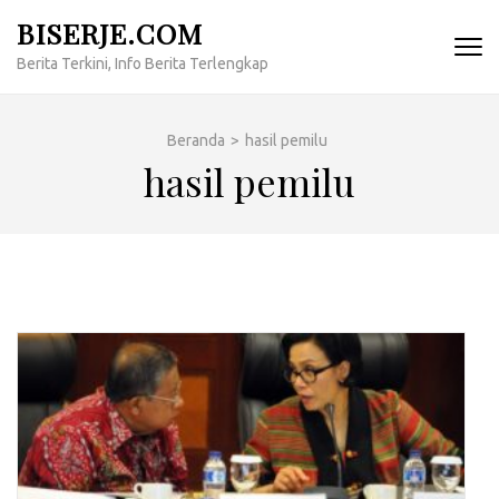
Lompat
BISERJE.COM
ke
Berita Terkini, Info Berita Terlengkap
konten
(Tekan
Enter)
Beranda
>
hasil pemilu
hasil pemilu