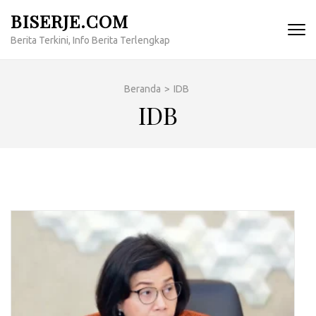
Lompat
BISERJE.COM
ke
Berita Terkini, Info Berita Terlengkap
konten
(Tekan
Enter)
Beranda
>
IDB
IDB