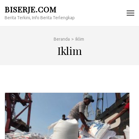
Lompat
BISERJE.COM
ke
Berita Terkini, Info Berita Terlengkap
konten
(Tekan
Enter)
Beranda
>
Iklim
Iklim