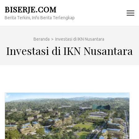
Lompat
BISERJE.COM
ke
Berita Terkini, Info Berita Terlengkap
konten
(Tekan
Enter)
Beranda
>
Investasi di IKN Nusantara
Investasi di IKN Nusantara