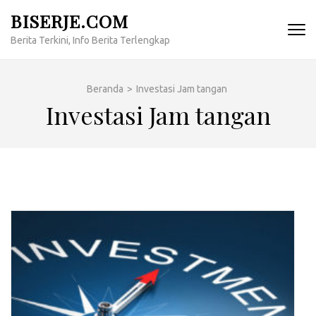
Lompat
BISERJE.COM
ke
Berita Terkini, Info Berita Terlengkap
konten
(Tekan
Enter)
Beranda
>
Investasi Jam tangan
Investasi Jam tangan