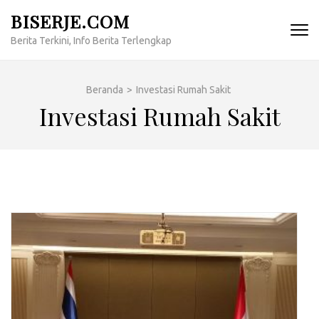
Lompat
BISERJE.COM
ke
Berita Terkini, Info Berita Terlengkap
konten
(Tekan
Enter)
Beranda
>
Investasi Rumah Sakit
Investasi Rumah Sakit