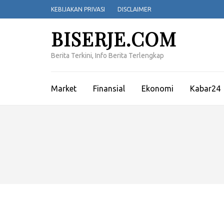
Lompat
KEBIJAKAN PRIVASI
DISCLAIMER
ke
konten
BISERJE.COM
(Tekan
Enter)
Berita Terkini, Info Berita Terlengkap
Market
Finansial
Ekonomi
Kabar24