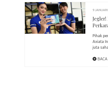
9 JANUARI
Jegler
Perkar
Pihak pe
Axiata I
juta sa
BACA