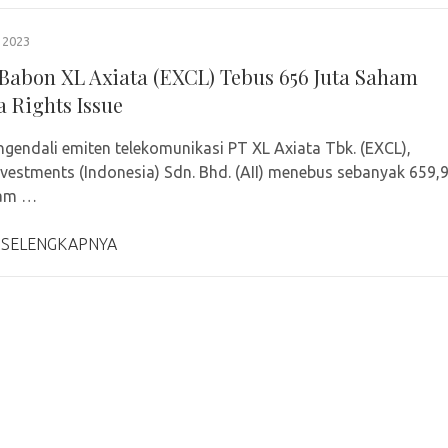
 2023
! Babon XL Axiata (EXCL) Tebus 656 Juta Saham
a Rights Issue
ngendali emiten telekomunikasi PT XL Axiata Tbk. (EXCL),
nvestments (Indonesia) Sdn. Bhd. (AII) menebus sebanyak 659,
ham …
 SELENGKAPNYA