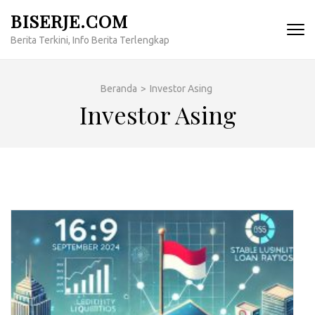
Lompat
BISERJE.COM
ke
Berita Terkini, Info Berita Terlengkap
konten
(Tekan
Enter)
Beranda
>
Investor Asing
Investor Asing