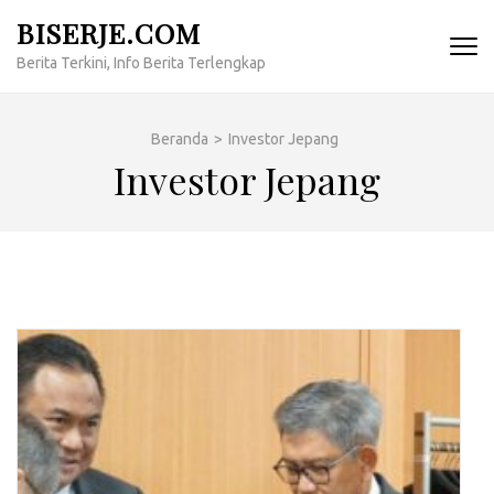
Lompat
BISERJE.COM
ke
Berita Terkini, Info Berita Terlengkap
konten
(Tekan
Enter)
Beranda
>
Investor Jepang
Investor Jepang