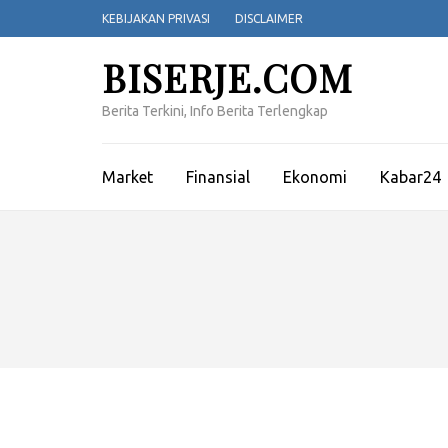
Lompat
KEBIJAKAN PRIVASI
DISCLAIMER
ke
konten
BISERJE.COM
(Tekan
Enter)
Berita Terkini, Info Berita Terlengkap
Market
Finansial
Ekonomi
Kabar24