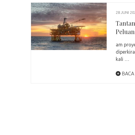
28 JUNI 20
Tantan
Peluan
am proye
diperkir
kali …
BACA