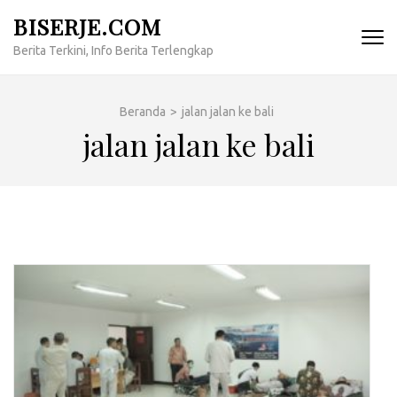
Lompat
BISERJE.COM
ke
Berita Terkini, Info Berita Terlengkap
konten
(Tekan
Enter)
Beranda
>
jalan jalan ke bali
jalan jalan ke bali